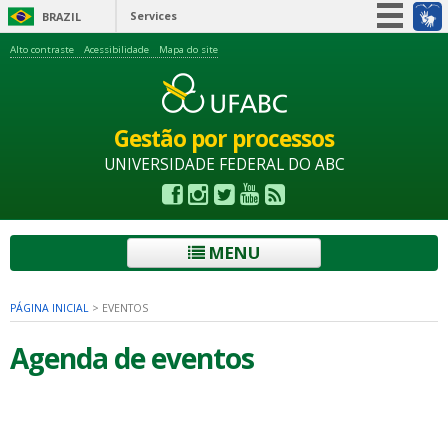
Services
BRAZIL
Simplifique!
Alto contraste
Acessibilidade
Mapa do site
Participate
Information access
Gestão por processos
Legislation
UNIVERSIDADE FEDERAL DO ABC
Information channels
MENU
PÁGINA INICIAL
>
EVENTOS
Agenda de eventos