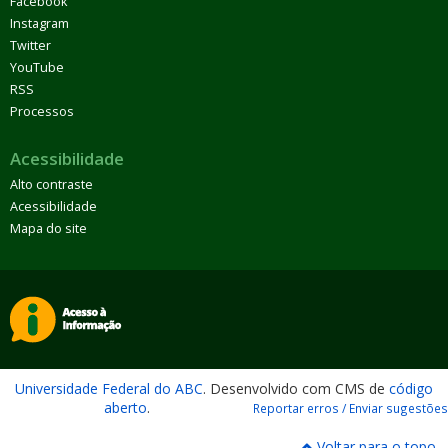
Facebook
Instagram
Twitter
YouTube
RSS
Processos
Acessibilidade
Alto contraste
Acessibilidade
Mapa do site
Universidade Federal do ABC
. Desenvolvido com CMS de
código
aberto
.
Reportar erros / Enviar sugestões
Voltar para o topo